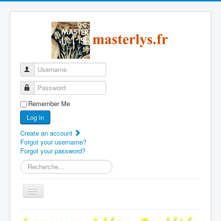
Username
Password
Remember Me
Log in
Create an account
Forgot your username?
Forgot your password?
Search
...
Toggle
Navigation
Page d'accueil du master LIS