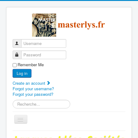
Username
Password
Remember Me
Log in
Create an account
Forgot your username?
Forgot your password?
Search
...
Toggle
Navigation
Page d'accueil du master LIS